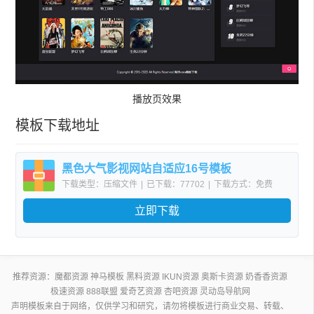
播放页效果
模板下载地址
黑色大气影视网站自适应16号模板
下载类型：压缩文件
|
已下载：77702
|
下载方式：免费
下载
立即下载
推荐资源：
魔都资源
神马模板
黑料资源
IKUN资源
奥斯卡资源
奶香香资源
极速资源
888联盟
爱奇艺资源
杏吧资源
灵动岛导航网
声明模板来自于网络，仅供学习和研究，请勿将模板进行商业交易、转载、