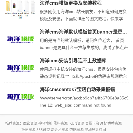
海洋cms模板更换及安装教程
洋cms模板标签大全，对于做站朋友，一定有
用，赶快收藏起来吧！海洋cms模板标签目录00.
很多刚使用海洋cms站长朋友，不知道如何更换
相关必要说明 01.全局标签 02.自定义标签 03.if
模板及安装，下面就详细的图文教程，快来学
标签和嵌套if标签subif(支持php语句、多e
习！ 第一步，从免费海洋cms模板下载网站
海洋cms海洋默认模板首页banner是更具什么来推荐生成的
（http://www.dongliancnc.com），选择喜好的
模板并下载，特别说明都是人工测试过的模板，
用的是海洋的默认模板，请问各位老大， 首页
保证使用哦。 第二步，将模板压缩包，上传文件
banner是更具什么来推荐生成的，我试了把点击
到网站templets目录下
数量调大， 但是并不是都进入了首页的banner
海洋cms安装引导连不上数据库
里，不知道是受什么影响的 解决方法： 每个模
板都不一样，根据模板实际调用的内容来决定。
使用虚拟主机安装的海洋cms，根据安装包内伪
一般情况下是根据星级。 配合模板标签检查
静态规则记载“** IIS和Apache的伪静态规则后台
直接自动生成” 虚拟主机应使用Apache的伪静态
海洋cmscentos7宝塔自动采集报错
且自动生成，但安装引导一直提示数据库连接失
败，已查证数据库信息无误 解决方法: 数据库连
/www/server/cron/accbb9db7a4fb6706e8a35c927
接失败,肯定还是你的数据库信息填写有问题。找
line 12: web_site: command not found
idc核实下
/www/server/cron/accbb9db7a4fb6706e8a35c927
line 15:
推荐资源：
魔都资源
神马模板
黑料资源
IKUN资源
奥斯卡资源
奶香香资源
极速资源
888联盟
爱奇艺资源
杏吧资源
灵动岛导航网