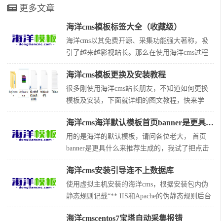
更多文章
海洋cms模板标签大全（收藏级）
海洋cms以其免费开源、采集功能强大著称，吸
引了越来越影视站长。那么在使用海洋cms过程
中，模板标签是必须要掌握的。下面是整理的海
海洋cms模板更换及安装教程
洋cms模板标签大全，对于做站朋友，一定有
用，赶快收藏起来吧！海洋cms模板标签目录00.
很多刚使用海洋cms站长朋友，不知道如何更换
相关必要说明 01.全局标签 02.自定义标签 03.if标
模板及安装，下面就详细的图文教程，快来学
签和嵌套if标签subif(支持php语句、多e
习！ 第一步，从免费海洋cms模板下载网站
海洋cms海洋默认模板首页banner是更具什么来推荐生成的
（http://www.dongliancnc.com），选择喜好的模
板并下载，特别说明都是人工测试过的模板，保
用的是海洋的默认模板，请问各位老大， 首页
证使用哦。 第二步，将模板压缩包，上传文件到
banner是更具什么来推荐生成的，我试了把点击
网站templets目录下
数量调大， 但是并不是都进入了首页的banner
海洋cms安装引导连不上数据库
里，不知道是受什么影响的 解决方法： 每个模
板都不一样，根据模板实际调用的内容来决定。
使用虚拟主机安装的海洋cms，根据安装包内伪
一般情况下是根据星级。 配合模板标签检查
静态规则记载“** IIS和Apache的伪静态规则后台
直接自动生成” 虚拟主机应使用Apache的伪静态
海洋cmscentos7宝塔自动采集报错
且自动生成，但安装引导一直提示数据库连接失