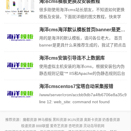
海洋cms模板更换及安装教程
洋cms模板标签大全，对于做站朋友，一定有
用，赶快收藏起来吧！海洋cms模板标签目录00.
很多刚使用海洋cms站长朋友，不知道如何更换
相关必要说明 01.全局标签 02.自定义标签 03.if
模板及安装，下面就详细的图文教程，快来学
标签和嵌套if标签subif(支持php语句、多e
习！ 第一步，从免费海洋cms模板下载网站
海洋cms海洋默认模板首页banner是更具什么来推荐生成的
（http://www.dongliancnc.com），选择喜好的
模板并下载，特别说明都是人工测试过的模板，
用的是海洋的默认模板，请问各位老大， 首页
保证使用哦。 第二步，将模板压缩包，上传文件
banner是更具什么来推荐生成的，我试了把点击
到网站templets目录下
数量调大， 但是并不是都进入了首页的banner
海洋cms安装引导连不上数据库
里，不知道是受什么影响的 解决方法： 每个模
板都不一样，根据模板实际调用的内容来决定。
使用虚拟主机安装的海洋cms，根据安装包内伪
一般情况下是根据星级。 配合模板标签检查
静态规则记载“** IIS和Apache的伪静态规则后台
直接自动生成” 虚拟主机应使用Apache的伪静态
海洋cmscentos7宝塔自动采集报错
且自动生成，但安装引导一直提示数据库连接失
败，已查证数据库信息无误 解决方法: 数据库连
/www/server/cron/accbb9db7a4fb6706e8a35c927
接失败,肯定还是你的数据库信息填写有问题。找
line 12: web_site: command not found
idc核实下
/www/server/cron/accbb9db7a4fb6706e8a35c927
line 15:
推荐资源：
魔都资源
神马模板
黑料资源
IKUN资源
奥斯卡资源
奶香香资源
极速资源
888联盟
爱奇艺资源
杏吧资源
灵动岛导航网